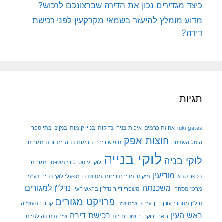
כיצד מגדירים נכון את הדירה שברצונכם לרכוש?
מדוע מומלץ להיעזר בשמאי מקרקעין לפני רכישת
דירה?
תגיות
luki gates
אחוזת כרמים
איכות בניה
בדיקות
בניין קומות
בנקים
בתי ספר
חוצות אפק
היטל השבחה
חיפוש דירה
חריגות בניה
יתרונות מגורים
לוקי בנייה
לוקי בניה
לוקי גייטס
ליווי משפטי
מגורים
מודיעין
בכפר סבא
מיקום
מכירת דירות
מס שבח
מפעלי לוקי בנייה בע"מ
משכנתה
נדל"ן למגורים
מרכז מסחרי
משפרי דיור
נדל"ן בראש העין
פרויקט מגורים
נדל"ן מסחרי
עורך דין
עירוב שימושים
קניון התעשייה
ראש העין
רכישת דירה
ריאה ירוקה
רישום זכויות
שירותים קהילתיים