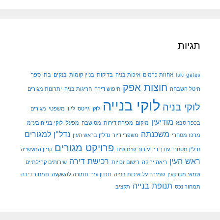
תגיות
luki gates
אחוזת כרמים
איכות בניה
בדיקות
בניין קומות
בנקים
בתי ספר
חוצות אפק
היטל השבחה
חיפוש דירה
חריגות בניה
יתרונות מגורים
לוקי בנייה
לוקי בניה
לוקי גייטס
ליווי משפטי
מגורים
מודיעין
בכפר סבא
מיקום
מכירת דירות
מס שבח
מפעלי לוקי בנייה בע"מ
משכנתה
נדל"ן למגורים
מרכז מסחרי
משפרי דיור
נדל"ן בראש העין
פרויקט מגורים
נדל"ן מסחרי
עורך דין
עירוב שימושים
קניון התעשייה
ראש העין
רכישת דירה
ריאה ירוקה
רישום זכויות
שירותים קהילתיים
שמאי מקרקעין
שמירה על איכות בנייה
תכנון עיר
תמורה להשקעה
תמחור דירה
תנופת בנייה
תמחור נכס
תקציב