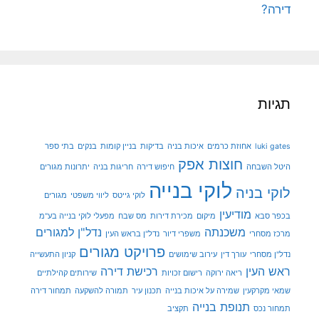
דירה?
תגיות
luki gates
אחוזת כרמים
איכות בניה
בדיקות
בניין קומות
בנקים
בתי ספר
חוצות אפק
היטל השבחה
חיפוש דירה
חריגות בניה
יתרונות מגורים
לוקי בנייה
לוקי בניה
לוקי גייטס
ליווי משפטי
מגורים
מודיעין
בכפר סבא
מיקום
מכירת דירות
מס שבח
מפעלי לוקי בנייה בע"מ
משכנתה
נדל"ן למגורים
מרכז מסחרי
משפרי דיור
נדל"ן בראש העין
פרויקט מגורים
נדל"ן מסחרי
עורך דין
עירוב שימושים
קניון התעשייה
ראש העין
רכישת דירה
ריאה ירוקה
רישום זכויות
שירותים קהילתיים
שמאי מקרקעין
שמירה על איכות בנייה
תכנון עיר
תמורה להשקעה
תמחור דירה
תנופת בנייה
תמחור נכס
תקציב