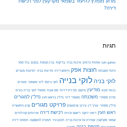
מדוע מומלץ להיעזר בשמאי מקרקעין לפני רכישת
דירה?
תגיות
luki gates
אחוזת כרמים
איכות בניה
בדיקות
בניין קומות
בנקים
בתי ספר
חוצות אפק
היטל השבחה
חיפוש דירה
חריגות בניה
יתרונות מגורים
לוקי בנייה
לוקי בניה
לוקי גייטס
ליווי משפטי
מגורים
מודיעין
בכפר סבא
מיקום
מכירת דירות
מס שבח
מפעלי לוקי בנייה בע"מ
משכנתה
נדל"ן למגורים
מרכז מסחרי
משפרי דיור
נדל"ן בראש העין
פרויקט מגורים
נדל"ן מסחרי
עורך דין
עירוב שימושים
קניון התעשייה
ראש העין
רכישת דירה
ריאה ירוקה
רישום זכויות
שירותים קהילתיים
שמאי מקרקעין
שמירה על איכות בנייה
תכנון עיר
תמורה להשקעה
תמחור דירה
תנופת בנייה